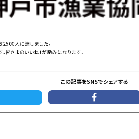
About
Prod
組合について
こだ
垂水漁港の紹介
2500人に達しました。
漁業の種類
す。皆さまのいいね！が励みになります。
News
Cont
お知らせ
お問
イベント
個人
この記事をSNSでシェアする
直売所のお知らせ