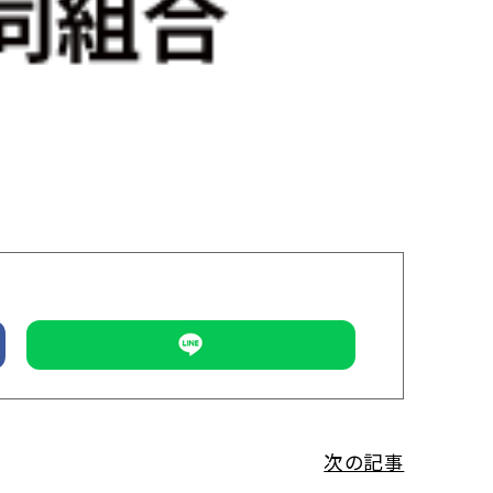
uct
Market
わり商品
直売所
垂水漁港食堂
act
合せ
情報保護方針
次の記事