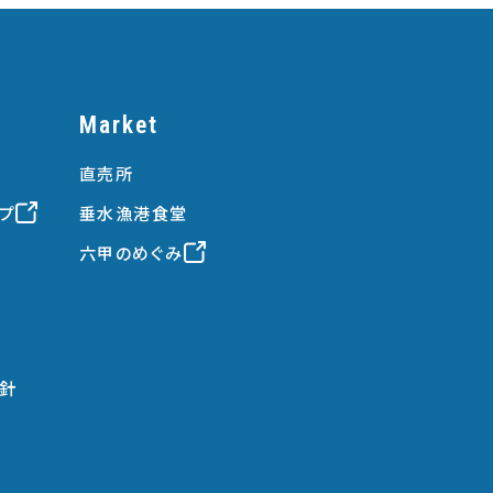
Market
直売所
プ
垂水漁港食堂
六甲のめぐみ
針