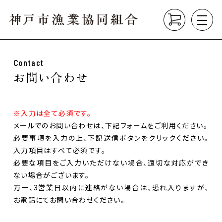
Contact
About
お問い合わせ
組合について
垂水漁港の紹介
漁業の種類
※入力は全て必須です。
メールでのお問い合わせは、下記フォームをご利用ください。
Product
こだわり商品
必要事項を入力の上、下記送信ボタンをクリックください。
入力項目はすべて必須です。
必要な項目をご入力いただけない場合、適切な対応ができ
Market
直売所
ない場合がございます。
垂水漁港食堂
万一、3営業日以内に連絡がない場合は、恐れ入りますが、
お電話にてお問い合わせください。
News
お知らせ