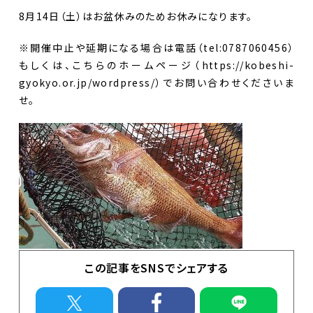
イベント
8月14日（土）はお盆休みのためお休みになります。
直売所のお知らせ
※開催中止や延期になる場合は電話（tel:0787060456）
もしくは、こちらのホームページ（https://kobeshi-
Contact
お問合せ
gyokyo.or.jp/wordpress/）でお問い合わせくださいま
個人情報保護方針
せ。
この記事をSNSでシェアする