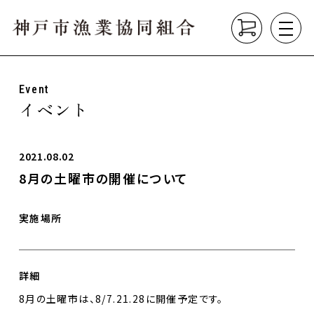
Event
About
イベント
組合について
垂水漁港の紹介
漁業の種類
2021.08.02
8月の土曜市の開催について
Product
こだわり商品
実施場所
Market
直売所
垂水漁港食堂
詳細
8月の土曜市は、8/7.21.28に開催予定です。
News
お知らせ