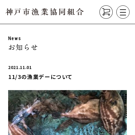
News
About
お知らせ
組合について
垂水漁港の紹介
漁業の種類
2021.11.01
11/3の漁業デーについて
Product
こだわり商品
Market
直売所
垂水漁港食堂
News
お知らせ