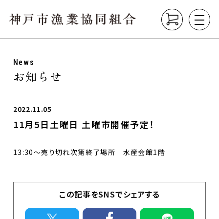
News
About
お知らせ
組合について
垂水漁港の紹介
漁業の種類
2022.11.05
11月5日土曜日 土曜市開催予定！
Product
こだわり商品
13:30～売り切れ次第終了場所 水産会館1階
Market
直売所
垂水漁港食堂
この記事をSNSでシェアする
News
お知らせ