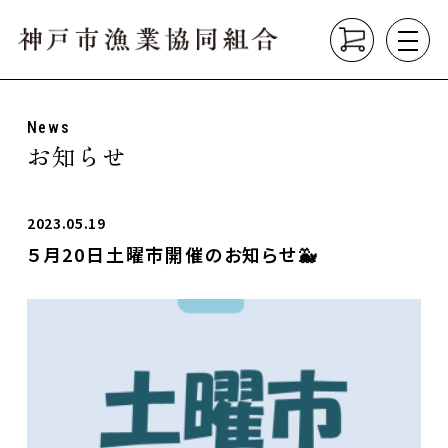
News
About
お知らせ
組合について
垂水漁港の紹介
漁業の種類
2023.05.19
５月20日土曜市開催のお知らせ🐳
Product
こだわり商品
Market
直売所
垂水漁港食堂
News
お知らせ