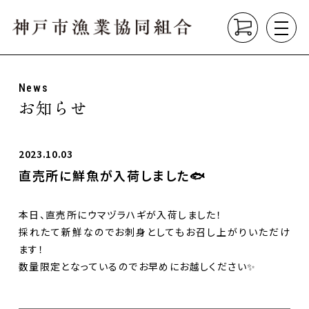
News
About
お知らせ
組合について
垂水漁港の紹介
漁業の種類
2023.10.03
直売所に鮮魚が入荷しました🐟
Product
こだわり商品
本日、直売所にウマヅラハギが入荷しました！
Market
採れたて新鮮なのでお刺身としてもお召し上がりいただけ
直売所
ます！
垂水漁港食堂
数量限定となっているのでお早めにお越しください✨
News
お知らせ