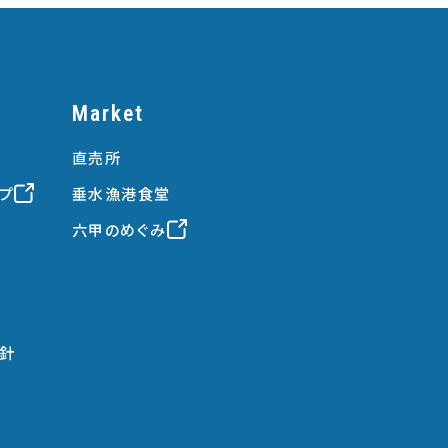
Market
直売所
プ
垂水漁港食堂
六甲のめぐみ
針