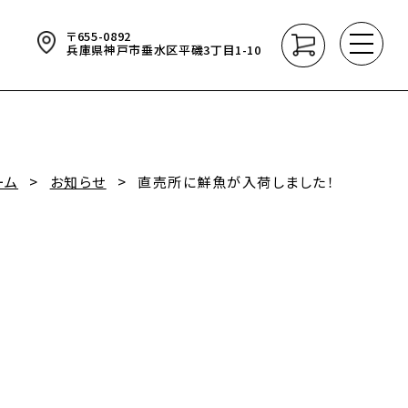
〒655-0892
ました
台風10号接近に伴う臨時休業のお知らせ
2024.08.29
兵庫県神戸市垂水区平磯3丁目1-10
ーム
お知らせ
直売所に鮮魚が入荷しました！