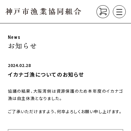
News
About
お知らせ
組合について
垂水漁港の紹介
漁業の種類
2024.02.28
イカナゴ漁についてのお知らせ
Product
こだわり商品
協議の結果、大阪湾側は資源保護のため本年度のイカナゴ
Market
漁は自主休漁となりました。
直売所
垂水漁港食堂
ご了承いただけますよう、何卒よろしくお願い申し上げます。
News
お知らせ