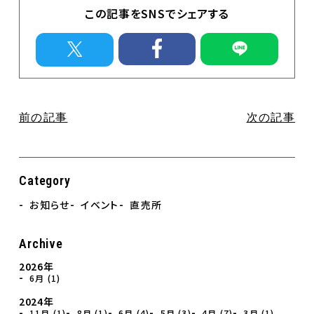
イベント
この記事をSNSでシェアする
直売所のお知らせ
Contact
お問合せ
個人情報保護方針
前の記事
次の記事
Category
お知らせ
イベント
直売所
Archive
2026年
6月 (1)
2024年
11月 (1)
8月 (1)
6月 (4)
5月 (3)
4月 (7)
3月 (1)