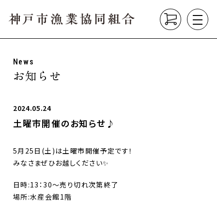
News
About
お知らせ
組合について
垂水漁港の紹介
漁業の種類
2024.05.24
土曜市開催のお知らせ♪
Product
こだわり商品
5月25日(土)は土曜市開催予定です！
Market
みなさまぜひお越しください✨
直売所
垂水漁港食堂
日時:13：30〜売り切れ次第終了
場所:水産会館1階
News
お知らせ