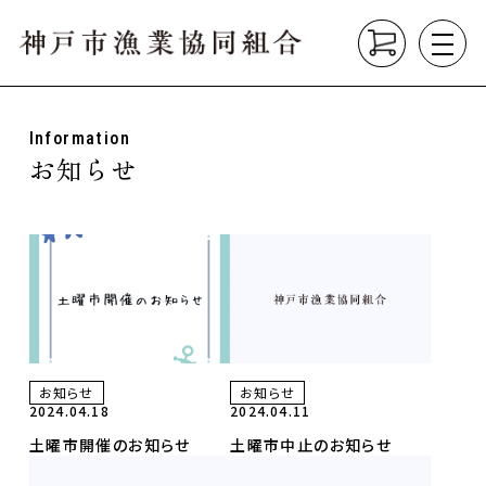
Information
About
お知らせ
組合について
垂水漁港の紹介
漁業の種類
Product
こだわり商品
Market
直売所
垂水漁港食堂
お知らせ
お知らせ
2024.04.18
2024.04.11
土曜市開催のお知らせ
土曜市中止のお知らせ
News
お知らせ